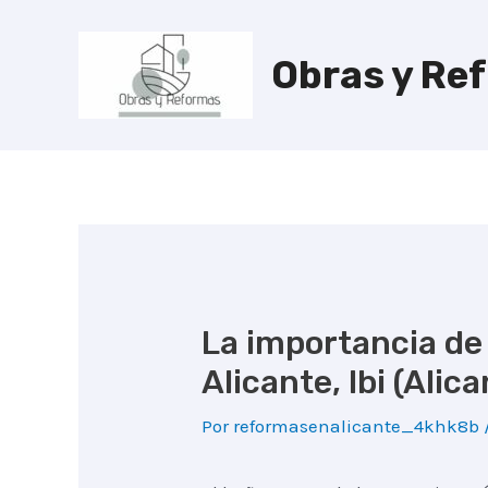
Ir
al
Obras y Re
contenido
La importancia de
Alicante, Ibi (Alic
Por
reformasenalicante_4khk8b