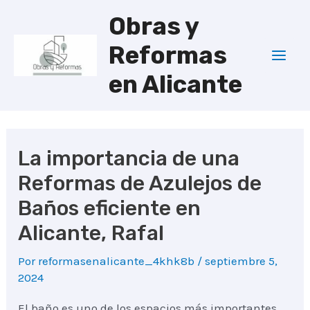
Ir
Obras y
al
Reformas
contenido
Mai
en Alicante
Men
La importancia de una
Reformas de Azulejos de
Baños eficiente en
Alicante, Rafal
Por
reformasenalicante_4khk8b
/
septiembre 5,
2024
El baño es uno de los espacios más importantes.