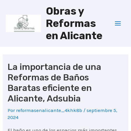
Ir
Obras y
al
Reformas
contenido
Mai
en Alicante
Men
La importancia de una
Reformas de Baños
Baratas eficiente en
Alicante, Adsubia
Por
reformasenalicante_4khk8b
/
septiembre 5,
2024
El baño es uno de los espacios más importantes.