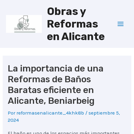
Ir
Obras y
al
Reformas
contenido
Mai
en Alicante
Men
La importancia de una
Reformas de Baños
Baratas eficiente en
Alicante, Beniarbeig
Por
reformasenalicante_4khk8b
/
septiembre 5,
2024
El baño es uno de los espacios más importantes.