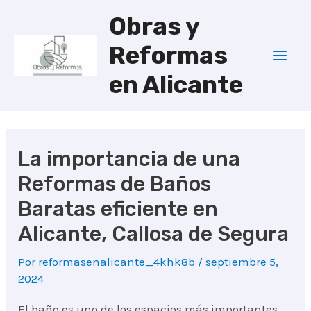
Ir
Obras y
al
Reformas
contenido
Mai
en Alicante
Men
La importancia de una
Reformas de Baños
Baratas eficiente en
Alicante, Callosa de Segura
Por
reformasenalicante_4khk8b
/
septiembre 5,
2024
El baño es uno de los espacios más importantes.