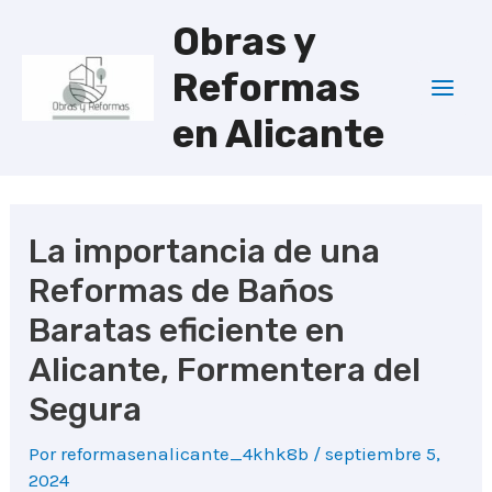
Ir
Obras y
al
Reformas
contenido
Mai
en Alicante
Men
La importancia de una
Reformas de Baños
Baratas eficiente en
Alicante, Formentera del
Segura
Por
reformasenalicante_4khk8b
/
septiembre 5,
2024