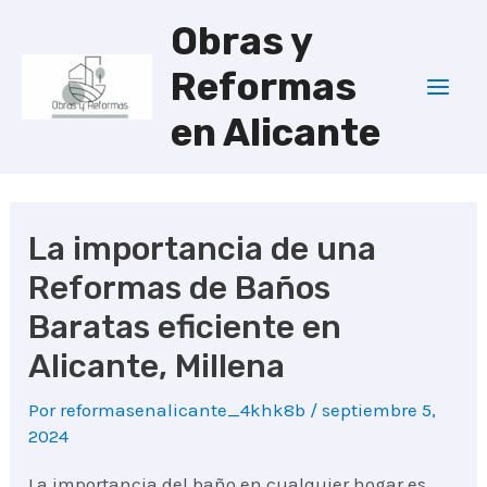
Ir
Obras y
al
Reformas
contenido
Mai
en Alicante
Men
La importancia de una
Reformas de Baños
Baratas eficiente en
Alicante, Millena
Por
reformasenalicante_4khk8b
/
septiembre 5,
2024
La importancia del baño en cualquier hogar es