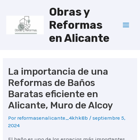
Ir
Obras y
al
Reformas
contenido
Mai
en Alicante
Men
La importancia de una
Reformas de Baños
Baratas eficiente en
Alicante, Muro de Alcoy
Por
reformasenalicante_4khk8b
/
septiembre 5,
2024
El baño es uno de los espacios más importantes.