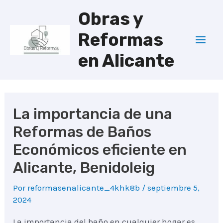
Ir
Obras y
al
Reformas
contenido
Mai
en Alicante
Men
La importancia de una
Reformas de Baños
Económicos eficiente en
Alicante, Benidoleig
Por
reformasenalicante_4khk8b
/
septiembre 5,
2024
La importancia del baño en cualquier hogar es