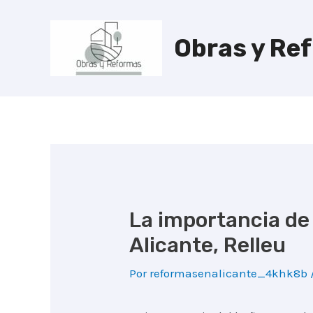
Ir
al
Obras y Re
contenido
La importancia de
Alicante, Relleu
Por
reformasenalicante_4khk8b