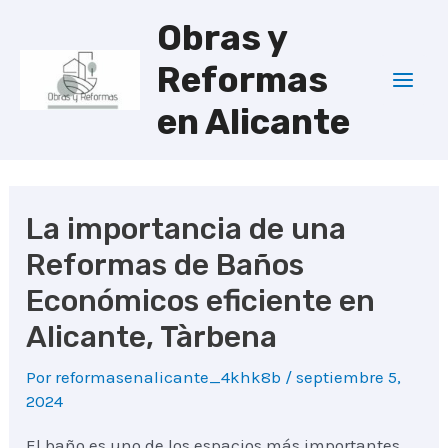
Ir
Obras y
al
Reformas
contenido
Mai
en Alicante
Men
La importancia de una
Reformas de Baños
Económicos eficiente en
Alicante, Tàrbena
Por
reformasenalicante_4khk8b
/
septiembre 5,
2024
El baño es uno de los espacios más importantes.