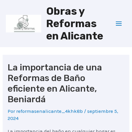
Ir
Obras y
al
Reformas
contenido
Mai
en Alicante
Men
La importancia de una
Reformas de Baño
eficiente en Alicante,
Beniardá
Por
reformasenalicante_4khk8b
/
septiembre 5,
2024
La importancia del baño en cualquier hogar es