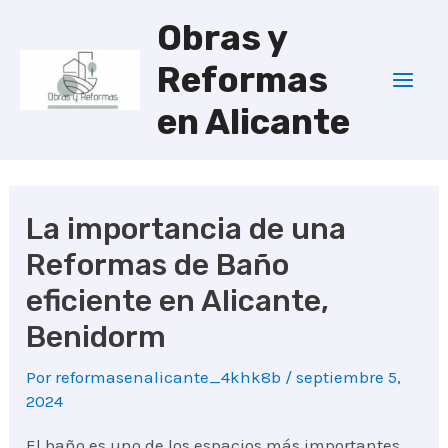
Ir
Obras y
al
Reformas
contenido
Mai
en Alicante
Men
La importancia de una
Reformas de Baño
eficiente en Alicante,
Benidorm
Por
reformasenalicante_4khk8b
/
septiembre 5,
2024
El baño es uno de los espacios más importantes.