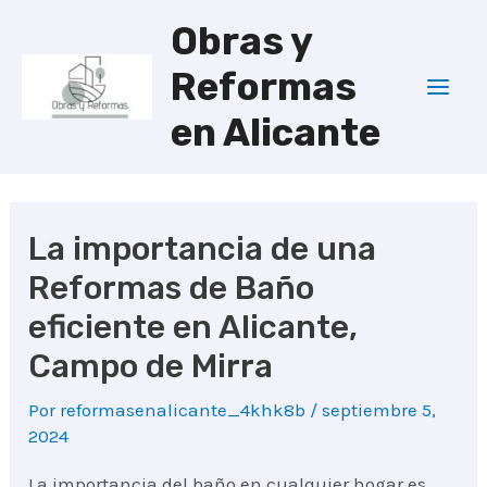
Ir
Obras y
al
Reformas
contenido
Mai
en Alicante
Men
La importancia de una
Reformas de Baño
eficiente en Alicante,
Campo de Mirra
Por
reformasenalicante_4khk8b
/
septiembre 5,
2024
La importancia del baño en cualquier hogar es