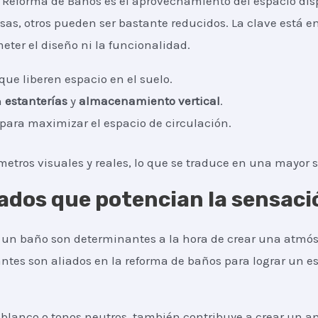
a Reforma de Baños es el aprovechamiento del espacio dis
s, otros pueden ser bastante reducidos. La clave está e
ter el diseño ni la funcionalidad.
que liberen espacio en el suelo.
n
estanterías
y
almacenamiento vertical
.
 para maximizar el espacio de circulación.
etros visuales y reales, lo que se traduce en una mayor 
ados que potencian la sensaci
a un baño son determinantes a la hora de crear una atmós
antes son aliados en la reforma de baños para lograr un es
l blanco o tonos neutros, también contribuye a crear un a