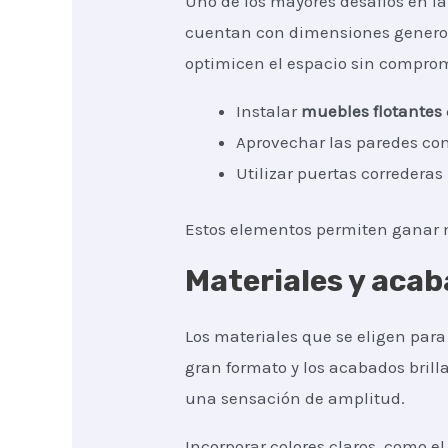
Uno de los mayores desafíos en l
cuentan con dimensiones generosa
optimicen el espacio sin comprome
Instalar
muebles flotantes
Aprovechar las paredes co
Utilizar puertas correderas
Estos elementos permiten ganar m
Materiales y acab
Los materiales que se eligen par
gran formato y los acabados brill
una sensación de amplitud.
Incorporar colores claros, como e