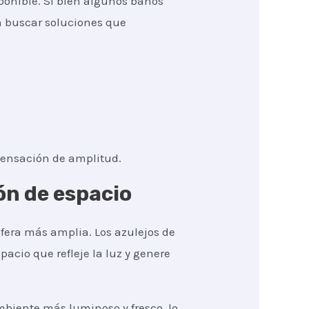
ponible. Si bien algunos baños
n buscar soluciones que
sensación de amplitud.
ón de espacio
fera más amplia. Los azulejos de
pacio que refleje la luz y genere
mbiente más luminoso y fresco, lo