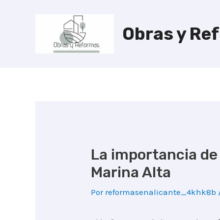
Ir
al
Obras y Re
contenido
La importancia de
Marina Alta
Por
reformasenalicante_4khk8b