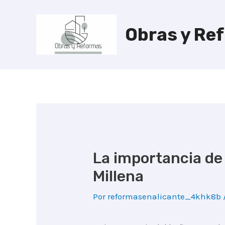
Ir
al
Obras y Re
contenido
La importancia de
Millena
Por
reformasenalicante_4khk8b