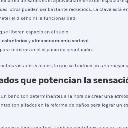
a Reforma de Baños es el aprovechamiento del espacio dis
s, otros pueden ser bastante reducidos. La clave está e
ter el diseño ni la funcionalidad.
que liberen espacio en el suelo.
n
estanterías
y
almacenamiento vertical
.
 para maximizar el espacio de circulación.
etros visuales y reales, lo que se traduce en una mayor 
ados que potencian la sensaci
a un baño son determinantes a la hora de crear una atmós
antes son aliados en la reforma de baños para lograr un es
l blanco o tonos neutros, también contribuye a crear un a