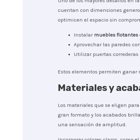
Uno de los mayores desafíos en l
cuentan con dimensiones generosa
optimicen el espacio sin comprome
Instalar
muebles flotantes
Aprovechar las paredes co
Utilizar puertas correderas
Estos elementos permiten ganar m
Materiales y acab
Los materiales que se eligen par
gran formato y los acabados brill
una sensación de amplitud.
Incorporar colores claros, como e