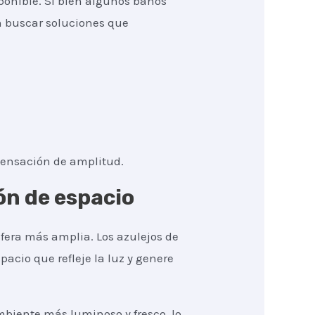
ponible. Si bien algunos baños
n buscar soluciones que
sensación de amplitud.
ón de espacio
fera más amplia. Los azulejos de
pacio que refleje la luz y genere
mbiente más luminoso y fresco, lo