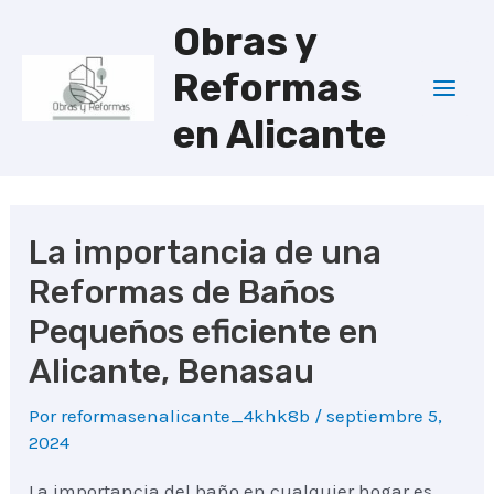
Ir
Obras y
al
Reformas
contenido
Mai
en Alicante
Men
La importancia de una
Reformas de Baños
Pequeños eficiente en
Alicante, Benasau
Por
reformasenalicante_4khk8b
/
septiembre 5,
2024
La importancia del baño en cualquier hogar es