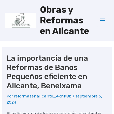
Ir
Obras y
al
Reformas
contenido
Mai
en Alicante
Men
La importancia de una
Reformas de Baños
Pequeños eficiente en
Alicante, Beneixama
Por
reformasenalicante_4khk8b
/
septiembre 5,
2024
El baño es uno de los espacios más importantes.