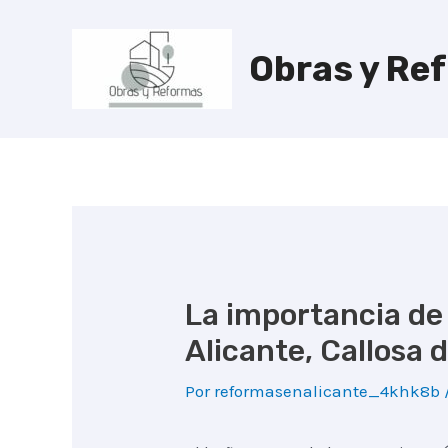
Ir
al
Obras y Re
contenido
La importancia de
Alicante, Callosa 
Por
reformasenalicante_4khk8b