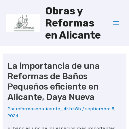
Ir
Obras y
al
Reformas
contenido
Mai
en Alicante
Men
La importancia de una
Reformas de Baños
Pequeños eficiente en
Alicante, Daya Nueva
Por
reformasenalicante_4khk8b
/
septiembre 5,
2024
El baño es uno de los espacios más importantes.