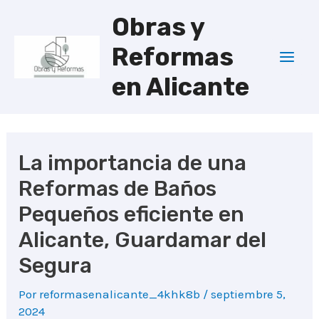
Ir
Obras y
al
Reformas
contenido
Mai
en Alicante
Men
La importancia de una
Reformas de Baños
Pequeños eficiente en
Alicante, Guardamar del
Segura
Por
reformasenalicante_4khk8b
/
septiembre 5,
2024