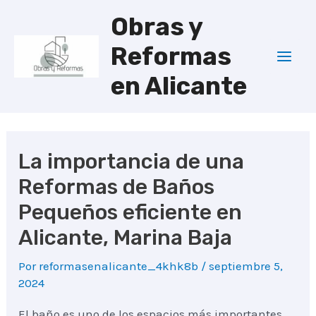
Ir
Obras y
al
Reformas
contenido
Mai
en Alicante
Men
La importancia de una
Reformas de Baños
Pequeños eficiente en
Alicante, Marina Baja
Por
reformasenalicante_4khk8b
/
septiembre 5,
2024
El baño es uno de los espacios más importantes.