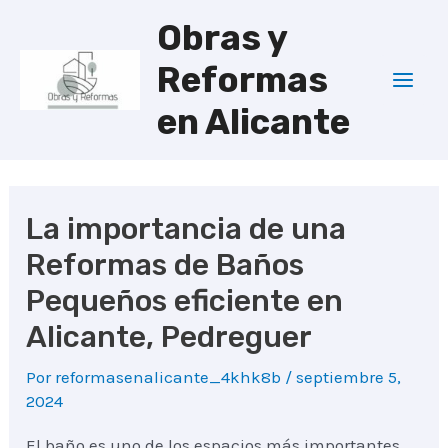
Ir
Obras y
al
Reformas
contenido
Mai
en Alicante
Men
La importancia de una
Reformas de Baños
Pequeños eficiente en
Alicante, Pedreguer
Por
reformasenalicante_4khk8b
/
septiembre 5,
2024
El baño es uno de los espacios más importantes.