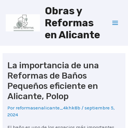
Ir
Obras y
al
Reformas
contenido
Mai
en Alicante
Men
La importancia de una
Reformas de Baños
Pequeños eficiente en
Alicante, Polop
Por
reformasenalicante_4khk8b
/
septiembre 5,
2024
El baño es uno de los espacios más importantes.