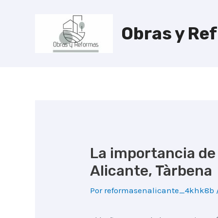
Ir
al
Obras y Re
contenido
La importancia de
Alicante, Tàrbena
Por
reformasenalicante_4khk8b