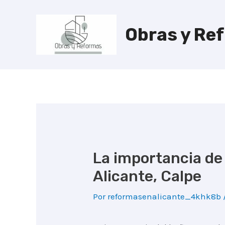
Ir
al
Obras y Re
contenido
La importancia de
Alicante, Calpe
Por
reformasenalicante_4khk8b