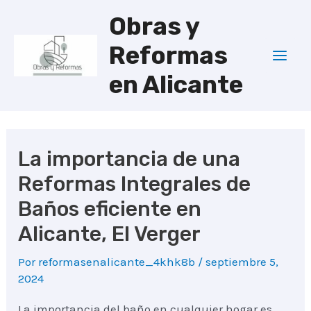
Ir
Obras y
al
Reformas
contenido
Mai
en Alicante
Men
La importancia de una
Reformas Integrales de
Baños eficiente en
Alicante, El Verger
Por
reformasenalicante_4khk8b
/
septiembre 5,
2024
La importancia del baño en cualquier hogar es