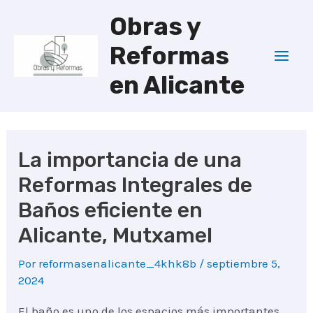
Ir
Obras y
al
Reformas
contenido
Mai
en Alicante
Men
La importancia de una
Reformas Integrales de
Baños eficiente en
Alicante, Mutxamel
Por
reformasenalicante_4khk8b
/
septiembre 5,
2024
El baño es uno de los espacios más importantes.