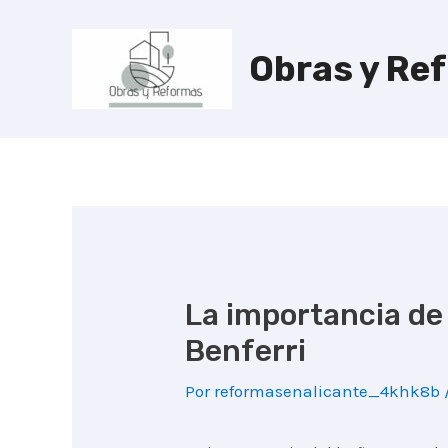
Ir
al
Obras y Re
contenido
La importancia de
Benferri
Por
reformasenalicante_4khk8b