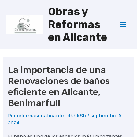
Ir
Obras y
al
Reformas
contenido
Mai
en Alicante
Men
La importancia de una
Renovaciones de baños
eficiente en Alicante,
Benimarfull
Por
reformasenalicante_4khk8b
/
septiembre 5,
2024
El baño es uno de los espacios más importantes.