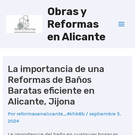
Ir
Obras y
al
Reformas
contenido
Mai
en Alicante
Men
La importancia de una
Reformas de Baños
Baratas eficiente en
Alicante, Jijona
Por
reformasenalicante_4khk8b
/
septiembre 5,
2024
La importancia del baño en cualquier hogar es