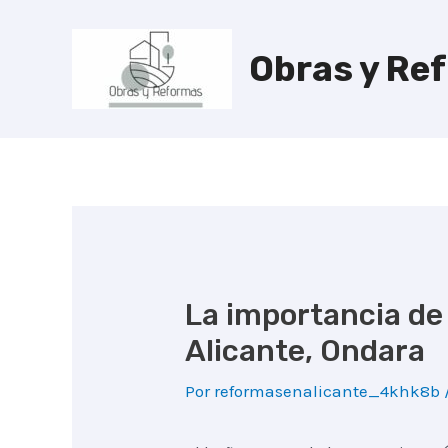
Ir
al
Obras y Re
contenido
La importancia de
Alicante, Ondara
Por
reformasenalicante_4khk8b