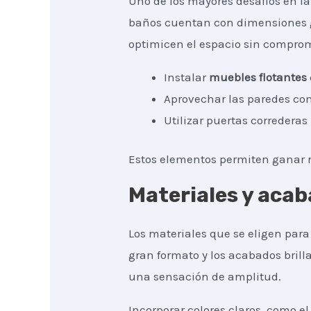
Uno de los mayores desafíos en l
baños cuentan con dimensiones ge
optimicen el espacio sin comprome
Instalar
muebles flotantes
Aprovechar las paredes co
Utilizar puertas correderas
Estos elementos permiten ganar m
Materiales y acab
Los materiales que se eligen par
gran formato y los acabados brill
una sensación de amplitud.
Incorporar colores claros, como e