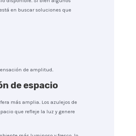
io disponible. Si bien algunos
está en buscar soluciones que
sensación de amplitud.
ón de espacio
fera más amplia. Los azulejos de
pacio que refleje la luz y genere
mbiente más luminoso y fresco, lo