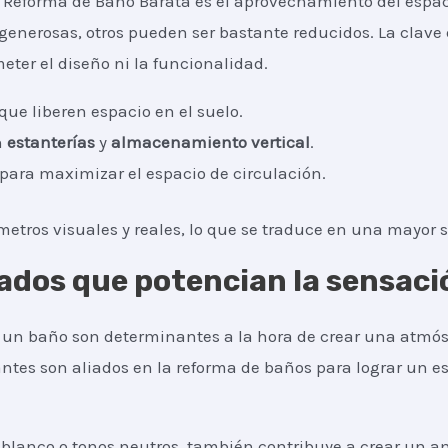
a Reforma de Baño Barata es el aprovechamiento del espac
nerosas, otros pueden ser bastante reducidos. La clave 
ter el diseño ni la funcionalidad.
que liberen espacio en el suelo.
n
estanterías
y
almacenamiento vertical
.
 para maximizar el espacio de circulación.
etros visuales y reales, lo que se traduce en una mayor 
ados que potencian la sensaci
a un baño son determinantes a la hora de crear una atmós
antes son aliados en la reforma de baños para lograr un es
l blanco o tonos neutros, también contribuye a crear un a