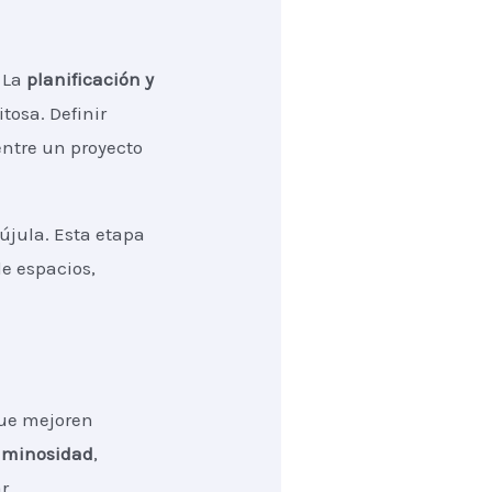
 La
planificación y
tosa. Definir
entre un proyecto
újula. Esta etapa
de espacios,
que mejoren
uminosidad
,
r.