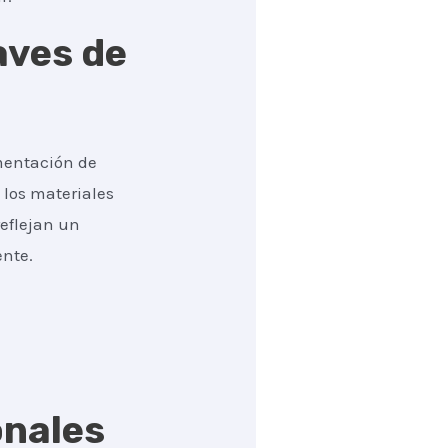
aves de
mentación de
 los materiales
eflejan un
ente.
onales