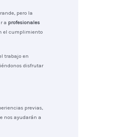
rande, pero la
ar a
profesionales
én el cumplimiento
el trabajo en
tiéndonos disfrutar
periencias previas,
ue nos ayudarán a