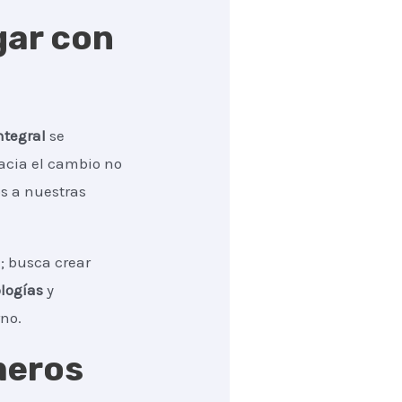
gar con
ntegral
se
acia el cambio no
os a nuestras
a; busca crear
logías
y
no.
meros