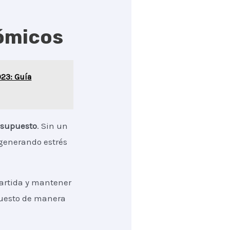
ómicos
023: Guía
esupuesto
. Sin un
 generando estrés
partida y mantener
puesto de manera